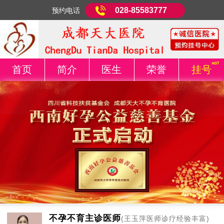
028-85583777
预约电话
首页
简介
医生
荣誉
挂号
不孕不育主诊医师
(王玉萍医师诊疗经验丰富)